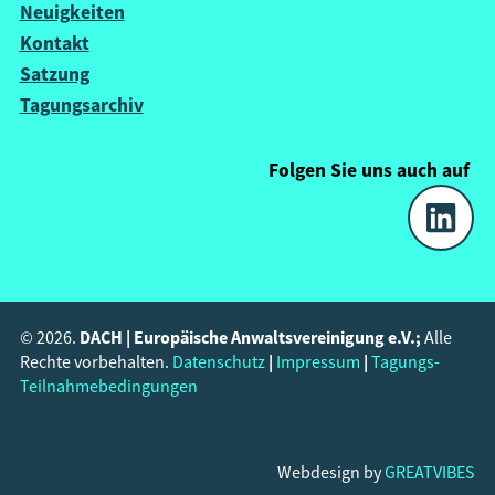
Neuigkeiten
Kontakt
Satzung
Tagungsarchiv
Folgen Sie uns
auch
auf
DACH | Europäische Anwaltsvereinigung e.V.;
© 2026.
Alle
|
|
Rechte vorbehalten.
Datenschutz
Impressum
Tagungs-
Teilnahmebedingungen
Webdesign by
GREATVIBES