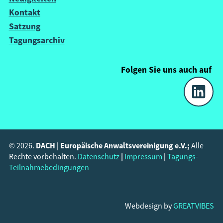
Kontakt
Satzung
Tagungsarchiv
Folgen Sie uns
auch
auf
DACH | Europäische Anwaltsvereinigung e.V.;
© 2026.
Alle
|
|
Rechte vorbehalten.
Datenschutz
Impressum
Tagungs-
Teilnahmebedingungen
Webdesign by
GREATVIBES